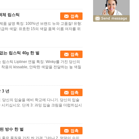
 액체 립스틱
접촉
제품 설명 특징: 100%년 브랜드 뉴와 고품질! 유형:
기를 공급하 색깔: 유효한 15의 색깔 품목 이름 여자를 위
는 립스틱 40g 한 벌
접촉
틱 Lipliner 연필 특징: Winky를 가진 당신의
용의 kissable, 안락한 색깔을 전달하는 높 색칠
3 년
접촉
1: 당신의 입술을 예비 학교에 다니기. 당신의 입술
 시키십시오. 단계 3: 과잉 입술 크림을 더럽히십시
색된 방수 한 벌
접촉
 아주 좋은 품질을 가진 싼 가격 그러나 2. 엉덩이 수지