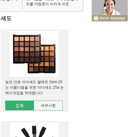
트를 어렴풋이 비치게 쉬운
이섀도
높은 안료 아이섀도 팔레트 Oem 25
는 아름다움을 위한 아이섀도 25a 눈
메이크업을 착색합니다
접촉
세부사항