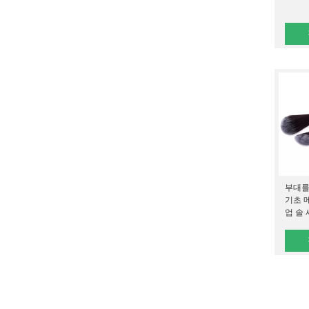
부대를
기초 
업 솔